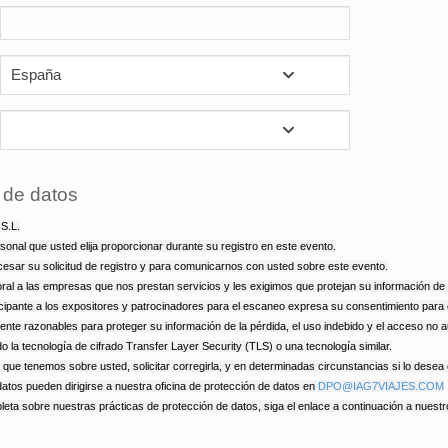
España
 de datos
S.L.
nal que usted elija proporcionar durante su registro en este evento.
sar su solicitud de registro y para comunicarnos con usted sobre este evento.
al a las empresas que nos prestan servicios y les exigimos que protejan su información d
icipante a los expositores y patrocinadores para el escaneo expresa su consentimiento para
e razonables para proteger su información de la pérdida, el uso indebido y el acceso no a
ndo la tecnología de cifrado Transfer Layer Security (TLS) o una tecnología similar.
 que tenemos sobre usted, solicitar corregirla, y en determinadas circunstancias si lo desea e
atos pueden dirigirse a nuestra oficina de protección de datos en
DPO@IAG7VIAJES.COM
eta sobre nuestras prácticas de protección de datos, siga el enlace a continuación a nuest